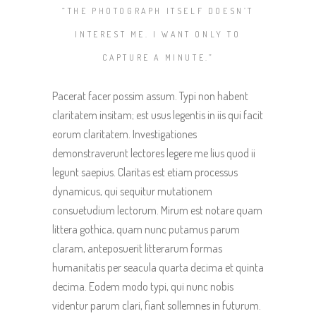
“THE PHOTOGRAPH ITSELF DOESN’T
INTEREST ME. I WANT ONLY TO
CAPTURE A MINUTE.”
Pacerat facer possim assum. Typi non habent
claritatem insitam; est usus legentis in iis qui facit
eorum claritatem. Investigationes
demonstraverunt lectores legere me lius quod ii
legunt saepius. Claritas est etiam processus
dynamicus, qui sequitur mutationem
consuetudium lectorum. Mirum est notare quam
littera gothica, quam nunc putamus parum
claram, anteposuerit litterarum formas
humanitatis per seacula quarta decima et quinta
decima. Eodem modo typi, qui nunc nobis
videntur parum clari, fiant sollemnes in futurum.