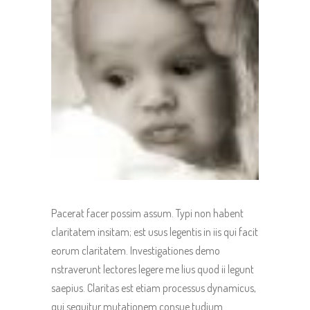
Pacerat facer possim assum. Typi non habent
claritatem insitam; est usus legentis in iis qui facit
eorum claritatem. Investigationes demo
nstraverunt lectores legere me lius quod ii legunt
saepius. Claritas est etiam processus dynamicus,
qui sequitur mutationem consue tudium