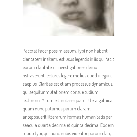
Pacerat facer possim assum. Typi non habent
claritatem insitam; est usus legentis in iis qui facit
eorum claritatem. Investigationes demo
nstraverunt lectores legere me lius quod ii legunt
saepius. Claritas est etiam processus dynamicus,
qui sequitur mutationem consue tudium
lectorum. Mirum est notare quam littera gothica,
quam nunc putamus parum claram,
anteposuerit litterarum formas humanitatis per
seacula quarta decima et quinta decima. Eodem
modo typi, qui nunc nobis videntur parum clari,