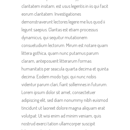
claritatem insitam; est usus legentis in iis qui facit
eorum claritatem. Investigationes
demonstraverunt lectores legere me lius quod ii
legunt saepius. Claritas est etiam processus
dynamicus, qui sequitur mutationem
consuetudium lectorum. Mirum est notare quam
littera gothica, quam nunc putamus parum
claram, anteposuerit litterarum formas
humanitatis per seacula quarta decima et quinta
decima. Eodem modo typi, qui nunc nobis
videntur parum clari, fiant sollemnes in futurum.
Lorem ipsum dolor sit amet, consectetuer
adipiscing elit, sed diam nonummy nibh euismod
tincidunt ut laoreet dolore magna aliquam erat
volutpat. Ut wisi enim ad minim veniam, quis
nostrud exerci tation ullamcorper suscipit