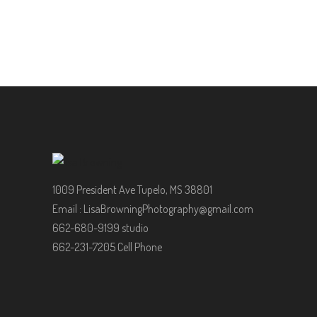
1009 President Ave Tupelo, MS 38801
Email :
LisaBrowningPhotography@gmail.com
662-680-9199 studio
662-231-7205 Cell Phone