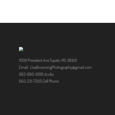
1009 President Ave Tupelo, MS 38801
Email :
LisaBrowningPhotography@gmail.com
662-680-9199 studio
662-231-7205 Cell Phone