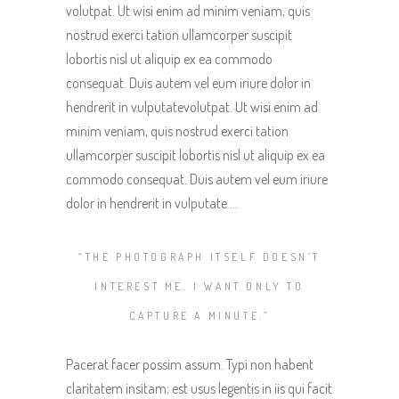
volutpat. Ut wisi enim ad minim veniam, quis
nostrud exerci tation ullamcorper suscipit
lobortis nisl ut aliquip ex ea commodo
consequat. Duis autem vel eum iriure dolor in
hendrerit in vulputatevolutpat. Ut wisi enim ad
minim veniam, quis nostrud exerci tation
ullamcorper suscipit lobortis nisl ut aliquip ex ea
commodo consequat. Duis autem vel eum iriure
dolor in hendrerit in vulputate …
“THE PHOTOGRAPH ITSELF DOESN’T
INTEREST ME. I WANT ONLY TO
CAPTURE A MINUTE.”
Pacerat facer possim assum. Typi non habent
claritatem insitam; est usus legentis in iis qui facit