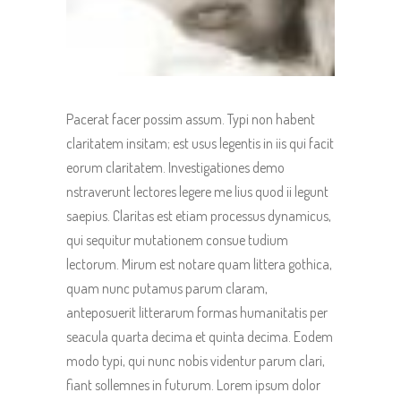
Pacerat facer possim assum. Typi non habent
claritatem insitam; est usus legentis in iis qui facit
eorum claritatem. Investigationes demo
nstraverunt lectores legere me lius quod ii legunt
saepius. Claritas est etiam processus dynamicus,
qui sequitur mutationem consue tudium
lectorum. Mirum est notare quam littera gothica,
quam nunc putamus parum claram,
anteposuerit litterarum formas humanitatis per
seacula quarta decima et quinta decima. Eodem
modo typi, qui nunc nobis videntur parum clari,
fiant sollemnes in futurum. Lorem ipsum dolor