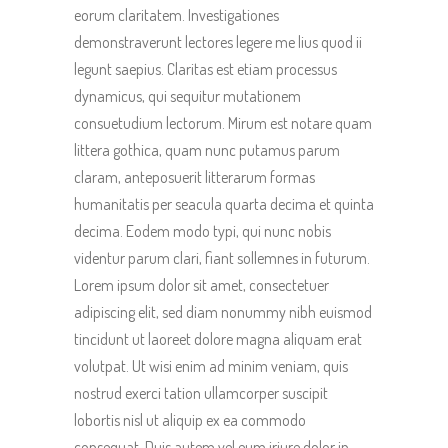
eorum claritatem. Investigationes
demonstraverunt lectores legere me lius quod ii
legunt saepius. Claritas est etiam processus
dynamicus, qui sequitur mutationem
consuetudium lectorum. Mirum est notare quam
littera gothica, quam nunc putamus parum
claram, anteposuerit litterarum formas
humanitatis per seacula quarta decima et quinta
decima. Eodem modo typi, qui nunc nobis
videntur parum clari, fiant sollemnes in futurum.
Lorem ipsum dolor sit amet, consectetuer
adipiscing elit, sed diam nonummy nibh euismod
tincidunt ut laoreet dolore magna aliquam erat
volutpat. Ut wisi enim ad minim veniam, quis
nostrud exerci tation ullamcorper suscipit
lobortis nisl ut aliquip ex ea commodo
consequat. Duis autem vel eum iriure dolor in